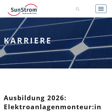
AKTUELLES
LEISTUNGEN
KARRIERE
REFERENZEN
UNTERNEHMEN
KARRIERE
KONTAKT
Ausbildung 2026:
Elektroanlagenmonteur:in