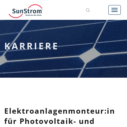
AKTUELLES
LEISTUNGEN
KARRIERE
REFERENZEN
UNTERNEHMEN
KARRIERE
KONTAKT
Elektroanlagenmonteur:in
für Photovoltaik- und