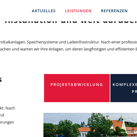
AKTUELLES
LEISTUNGEN
REFERENZEN
r Installation und weit darübe
ltaikanlagen, Speichersysteme und Ladeinfrastruktur. Nach einer professio
achen und warten wir Ihre Anlagen, um deren langfristigen und effizienten B
s
PROJEKTABWICKLUNG
KOMPLEX
P
kt. Nach
und
derungen