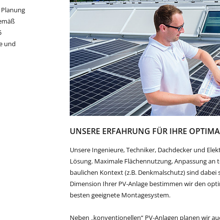
r Planung
gemäß
5
re und
UNSERE ERFAHRUNG FÜR IHRE OPTIM
Unsere Ingenieure, Techniker, Dachdecker und Elektr
Lösung. Maximale Flächennutzung, Anpassung an t
baulichen Kontext (z.B. Denkmalschutz) sind dabei 
Dimension Ihrer PV-Anlage bestimmen wir den opti
besten geeignete Montagesystem.
Neben „konventionellen“ PV-Anlagen planen wir au