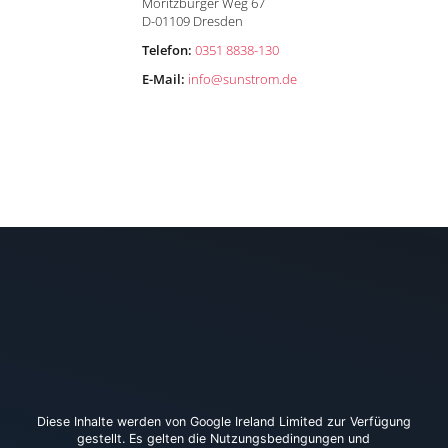
Moritzburger Weg 67
D-01109 Dresden
n
Telefon:
0351 8838-130
E-Mail:
info
@
sunstrom.de
Diese Inhalte werden von Google Ireland Limited zur Verfügung
gestellt. Es gelten die Nutzungsbedingungen und