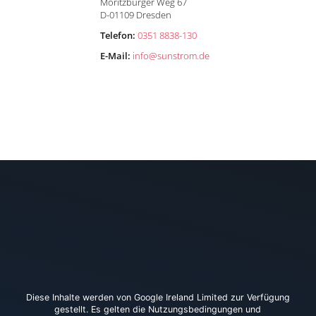
Moritzburger Weg 67
D-01109 Dresden
n
Telefon:
0351 8838-130
E-Mail:
info
@
sunstrom.de
Diese Inhalte werden von Google Ireland Limited zur Verfügung
gestellt. Es gelten die Nutzungsbedingungen und