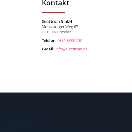
Kontakt
SunStrom GmbH
Moritzburger Weg 67
D-01109 Dresden
n
Telefon:
0351 8838-130
E-Mail:
info
@
sunstrom.de