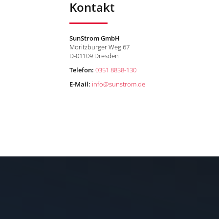
Kontakt
SunStrom GmbH
Moritzburger Weg 67
D-01109 Dresden
n
Telefon:
0351 8838-130
E-Mail:
info
@
sunstrom.de