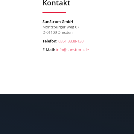
Kontakt
SunStrom GmbH
Moritzburger Weg 67
D-01109 Dresden
n
Telefon:
0351 8838-130
E-Mail:
info
@
sunstrom.de