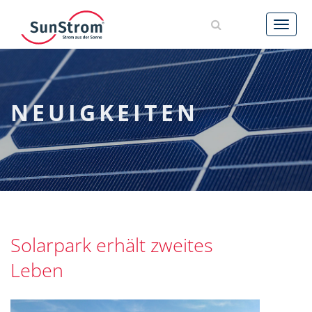
AKTUELLES
LEISTUNGEN
NEUIGKEITEN
REFERENZEN
UNTERNEHMEN
KARRIERE
6
KONTAKT
Solarpark erhält zweites
Leben