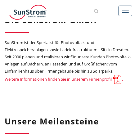
AKTUELLES
Die SunStrom GmbH
LEISTUNGEN
SunStrom ist der Spezialist für Photovoltaik- und
REFERENZEN
Elektrospeicheranlagen sowie Ladeinfrastruktur mit Sitz in Dresden.
Seit 2000 planen und realisieren wir für unsere Kunden Photovoltaik-
UNTERNEHMEN
Anlagen auf Dächern, an Fassaden und auf Großflächen: vom
Einfamilienhaus über Firmengebäude bis hin zu Solarparks.
Weitere Informationen finden Sie in unserem Firmenprofil
.
KARRIERE
6
KONTAKT
Unsere Meilensteine